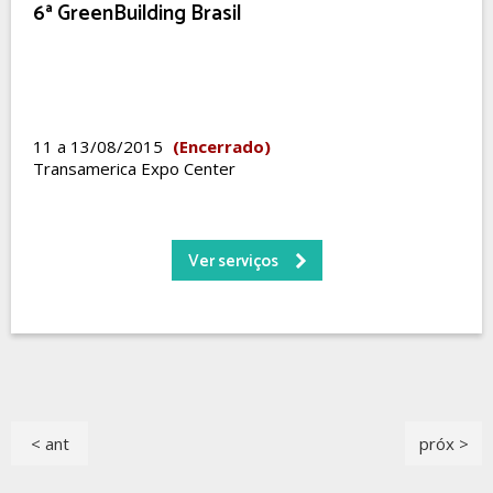
6ª GreenBuilding Brasil
11 a 13/08/2015
(Encerrado)
Transamerica Expo Center
Ver serviços
< ant
próx >