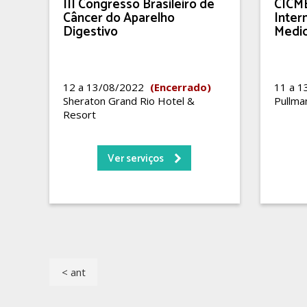
III Congresso Brasileiro de
CICME
Câncer do Aparelho
Inter
Digestivo
Medic
12 a 13/08/2022
(Encerrado)
11 a 
Sheraton Grand Rio Hotel &
Pullman
Resort
Ver serviços
< ant