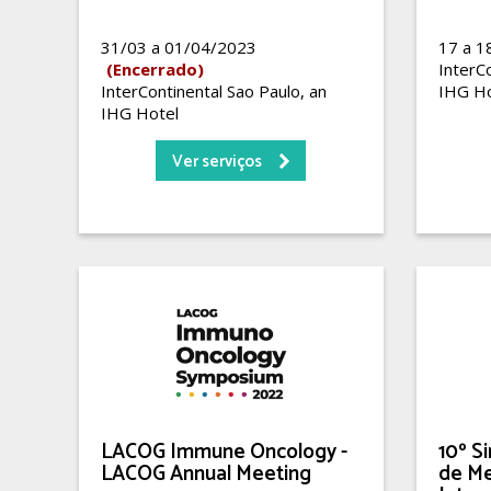
31/03 a 01/04/2023
17 a 
(Encerrado)
InterCo
InterContinental Sao Paulo, an
IHG Ho
IHG Hotel
Ver serviços
LACOG Immune Oncology -
10º S
LACOG Annual Meeting
de Me