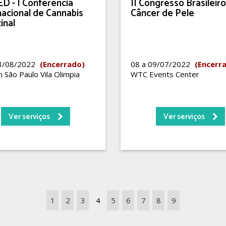
D - I Conferência
II Congresso Brasileir
nacional de Cannabis
Câncer de Pele
inal
13/08/2022
(Encerrado)
08 a 09/07/2022
(Encerr
 São Paulo Vila Olimpia
WTC Events Center
Ver serviços
Ver serviços
1
2
3
4
5
6
7
8
9