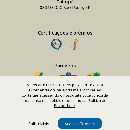
Tatuapé
03310-050 São Paulo, SP
Certificações e prêmios
Parceiros
A Levitatur utiliza cookies para tornar a sua
experiência online ainda mais incrível. Ao
continuar acessando o nosso site você concorda
com o uso de cookies e com a nossa
Política de
Copyright 2016-26 Levitatur Viagens e Turismo Ltda.
Privacidade
.
CNPJ 08.867.977/0001-12
Saiba Mais
Aceitar Cookies